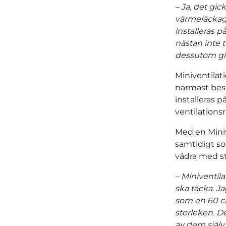
– Ja, det gic
värmeläckage
installeras p
nästan inte t
dessutom gick
Miniventilat
närmast besk
installeras 
ventilationsr
Med en Minive
samtidigt so
vädra med st
– Miniventila
ska täcka. Ja
som en 60 cm
storleken. D
av dem själv.