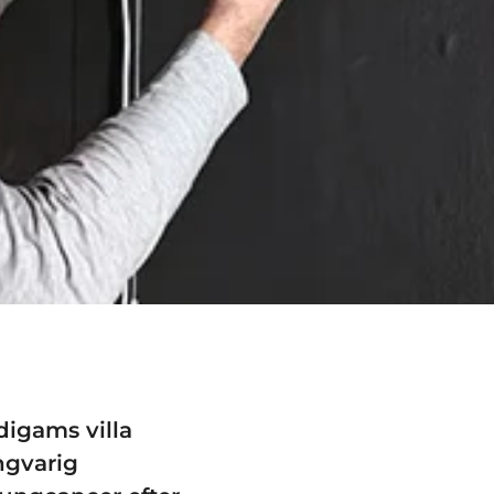
digams villa
ngvarig