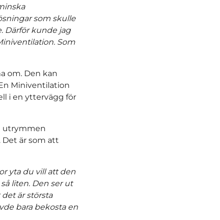
 minska
lösningar som skulle
te. Därför kunde jag
Miniventilation. Som
mma om. Den kan
n Miniventilation
l i en yttervägg för
gda utrymmen
. Det är som att
 yta du vill att den
så liten. Den ser ut
det är största
övde bara bekosta en