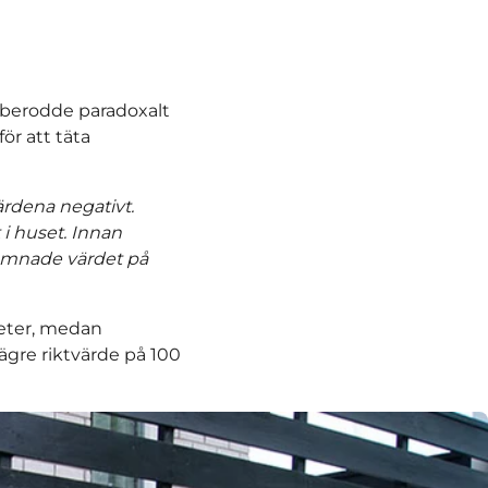
a berodde paradoxalt
ör att täta
ärdena negativt.
i huset. Innan
hamnade värdet på
meter, medan
gre riktvärde på 100