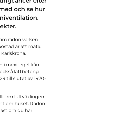
lungcancer efter
g med och se hur
iventilation.
ekter.
rsom radon varken
bostad är att mäta.
 Karlskrona.
n i mexitegel från
 också lättbetong
 till slutet av 1970-
llt om luftväxlingen
runt om huset. Radon
gast om du har