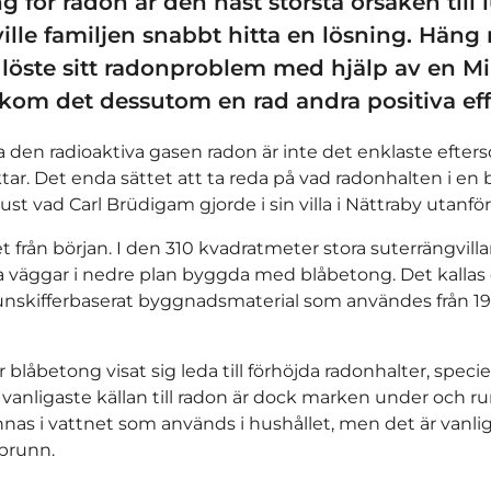
g för radon är den näst största orsaken till 
ville familjen snabbt hitta en lösning. Hän
 löste sitt radonproblem med hjälp av en Min
kom det dessutom en rad andra positiva eff
 den radioaktiva gasen radon är inte det enklaste efte
ktar. Det enda sättet att ta reda på vad radonhalten i en 
ust vad Carl Brüdigam gjorde i sin villa i Nättraby utanför
t från början. I den 310 kvadratmeter stora suterrängvilla
ra väggar i nedre plan byggda med blåbetong. Det kallas
lunskifferbaserat byggnadsmaterial som användes från 1929
blåbetong visat sig leda till förhöjda radonhalter, specie
n vanligaste källan till radon är dock marken under och 
nnas i vattnet som används i hushållet, men det är vanli
brunn.