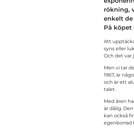
exponerin
rökning, 
enkelt de
På köpet 
Att upptäcka
syns eller lu
Och det var j
Men vi tar de
1967, är någ
och är ett a
talet.
Med åren har 
är dålig. De
kan också fi
egenborrad 