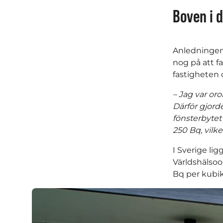
Boven i 
Anledningen 
nog på att fa
fastigheten
– Jag var oro
Därför gjord
fönsterbytet
250 Bq, vilke
I Sverige li
Världshälsoo
Bq per kubi