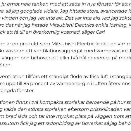
k ju emot hela tanken med att sätta in nya fönster för att
, så jag googlade vidare. Jag hittade stora, avancerade 
å vinden och jag vet inte allt. Det var inte alls vad jag sök
ro det när jag hittade Mitsubishi Electrics enkla lösning, 
 att få till en överkomlig kostnad, säger Carl.
ion är en produkt som Mitsubishi Electric är rätt ensa
rivas som ett ventilationsaggregat med värmeväxlare. E
på väggen och behöver ett eller två hål beroende på model
ören.
ntilation tillförs ett ständigt flöde av frisk luft i stän
m upp till 85 procent av värmeenergin i luften återvinns
ängda fönster.
tionen finns i två kompakta storlekar beroende på hur stor
g valde den största storleken eftersom prisskillnaden var 
 bred låda och tar inte mycket plats på väggen trots att 
essutom fick jag ett radonbidrag av Boverket så jag beh