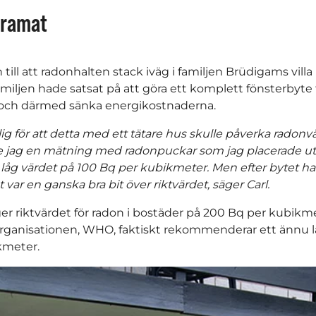
dramat
till att radonhalten stack iväg i familjen Brüdigams vill
miljen hade satsat på att göra ett komplett fönsterbyte f
 och därmed sänka energikostnaderna.
lig för att detta med ett tätare hus skulle påverka radonv
e jag en mätning med radonpuckar som jag placerade ut 
 låg värdet på 100 Bq per kubikmeter. Men efter bytet 
t var en ganska bra bit över riktvärdet, säger Carl.
gger riktvärdet för radon i bostäder på 200 Bq per kubik
rganisationen, WHO, faktiskt rekommenderar ett ännu lä
kmeter.