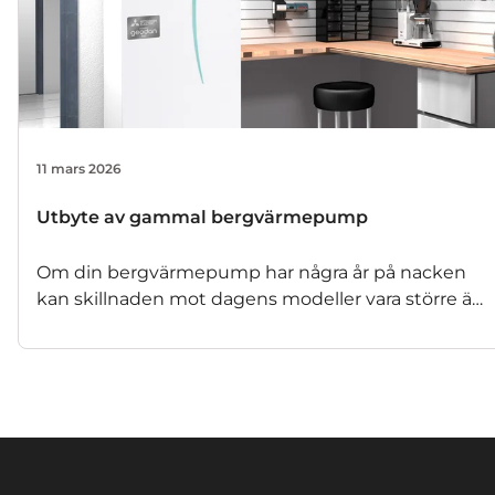
11 mars 2026
Utbyte av gammal bergvärmepump
Om din bergvärmepump har några år på nacken
kan skillnaden mot dagens modeller vara större än
du tror. Nyare värmepumpar kan vara 15–20 procent
mer energieffektiva än äldre modeller. Det innebär
lägre energiförbrukning och ofta en jämnare värme
i huset. Men hur vet du när det är dags att byta och
vad är bra att tänka på?