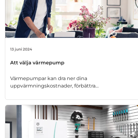
13 juni 2024
Att välja värmepump
Värmepumpar kan dra ner dina
uppvärmningskostnader, förbättra
inomhusklimatet och miljön, och kan därmed vara
en smart investering. Men det finns mycket att
tänka på både innan, under och efter installationen.
Du bör alltid välja värmepump utifrån husets
förutsättningar och efter behovet av uppvärmning
och varmvatten.