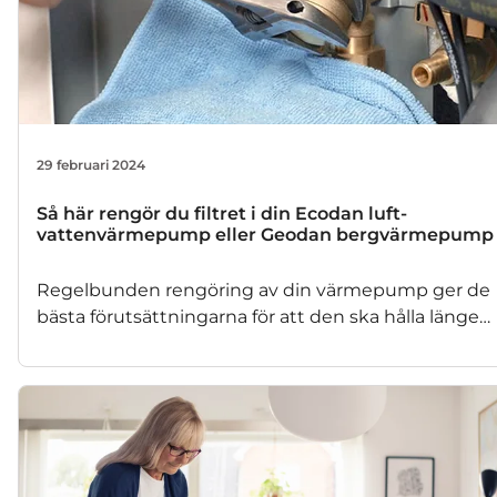
29 februari 2024
Så här rengör du filtret i din Ecodan luft-
vattenvärmepump eller Geodan bergvärmepump
Regelbunden rengöring av din värmepump ger de
bästa förutsättningarna för att den ska hålla länge
och för att du ska slippa ovälkomna driftstopp. Men
hur gör man då? Här får du reda på allt du behöver
veta, både i text och i film.