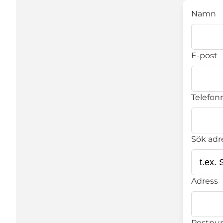
Namn
E-post
Telefonn
Sök adr
Adress
Postn