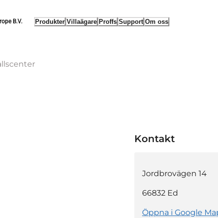
Produkter
Villaägare
Proffs
Support
Om oss
rope B.V.
llscenter
Kontakt
Jordbrovägen 14
66832
Ed
Öppna i Google Ma