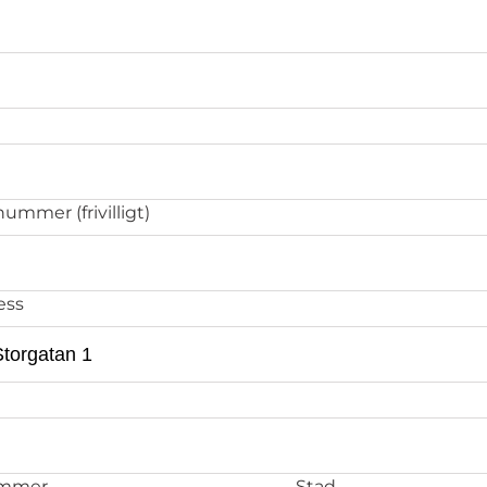
ummer (frivilligt)
ess
ummer
Stad