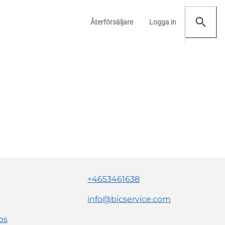
Återförsäljare
Logga in
+4653461638
info@bicservice.com
ps