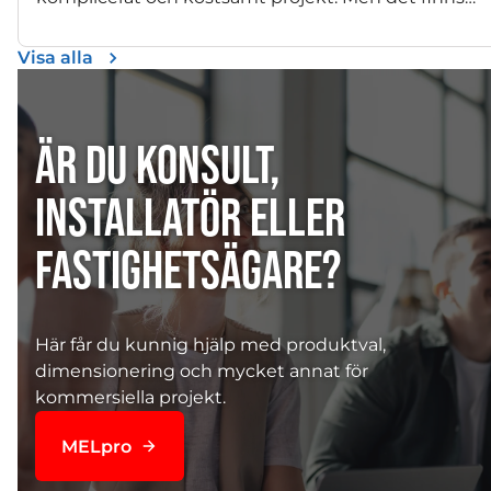
alternativ till dyra fläktlösningar. Med en prisvärd
och lättinstallerad produkt från Mitsubishi Electric
Visa alla
kan problem med självdrag i många fall avhjälpas
helt. Så här gjorde Gabriel i sin villa i Uppsala.
ÄR DU KONSULT,
INSTALLATÖR ELLER
FASTIGHETSÄGARE?
Här får du kunnig hjälp med produktval,
dimensionering och mycket annat för
kommersiella projekt.
MELpro