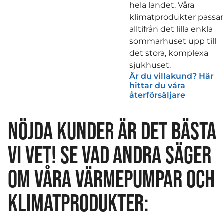
hela landet. Våra
klimatprodukter passar
alltifrån det lilla enkla
sommarhuset upp till
det stora, komplexa
sjukhuset.
Är du villakund? Här
hittar du våra
återförsäljare
NÖJDA KUNDER ÄR DET BÄSTA
VI VET! SE VAD ANDRA SÄGER
OM VÅRA VÄRMEPUMPAR OCH
KLIMATPRODUKTER: