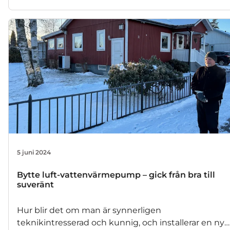
vad. Bergvärme tedde sig som enda lösningen tills
en ny, kraftfull luft-vattenvärmepump från
Mitsubishi Electric blandade sig i leken. Det gjorde
att den totala investeringen blev ungefär hälften av
vad bergvärme skulle ha kostat. Och installationen
tog bara en dag.
5 juni 2024
Bytte luft-vattenvärmepump – gick från bra till
suveränt
Hur blir det om man är synnerligen
teknikintresserad och kunnig, och installerar en ny