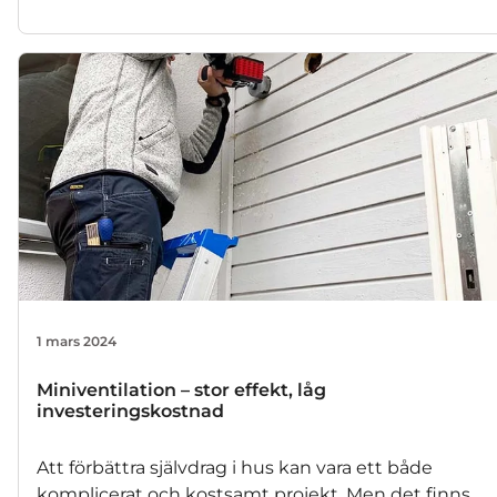
luft-vattenvärmepump? Jo man loggar förstås
minsta detalj i driften och jämför med hur den
gamla pumpen presterade. Det är vi mycket glada
över, för sällan har vi haft så mycket handfast data
att tillgå när vi intervjuar kunder som här. Läs och
se vad den självlärda värmepumpexperten Thomas
tycker om sin Ecodan från serien E-generation.
1 mars 2024
Miniventilation – stor effekt, låg
investeringskostnad
Att förbättra självdrag i hus kan vara ett både
komplicerat och kostsamt projekt. Men det finns