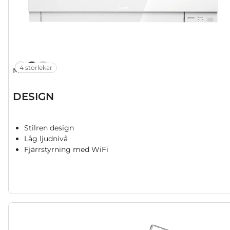
4 storlekar
MSZ-EF
DESIGN
Stilren design
Låg ljudnivå
Fjärrstyrning med WiFi