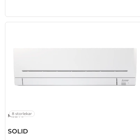
8 storlekar
MSZ-AP
SOLID