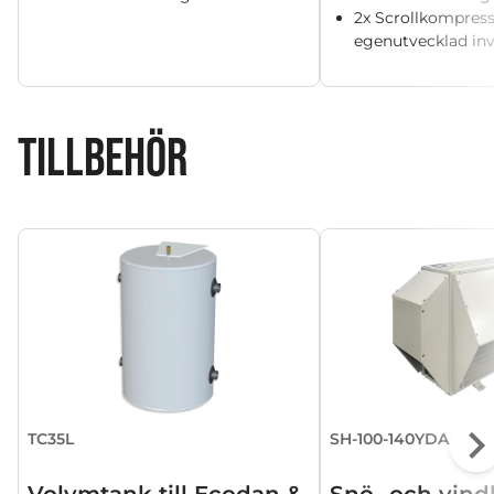
2x Scrollkompres
egenutvecklad inv
TILLBEHÖR
TC35L
SH-100-140YDA