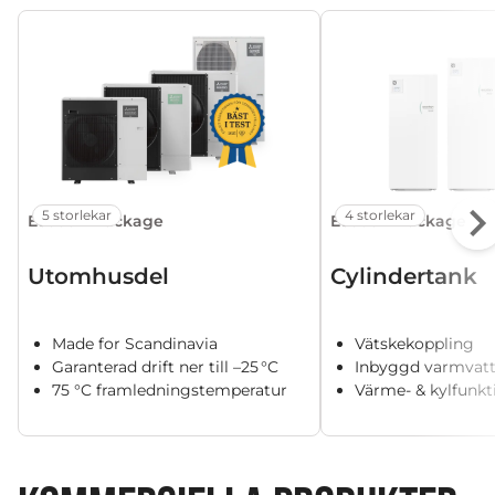
5 storlekar
4 storlekar
Ecodan Package
Ecodan Package
Utomhusdel
Cylindertank
Made for Scandinavia
Vätskekoppling
Garanterad drift ner till –25 °C
Inbyggd varmvat
75 °C framledningstemperatur
Värme- & kylfunkt