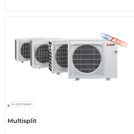
14 storlekar
MXZ
Multisplit