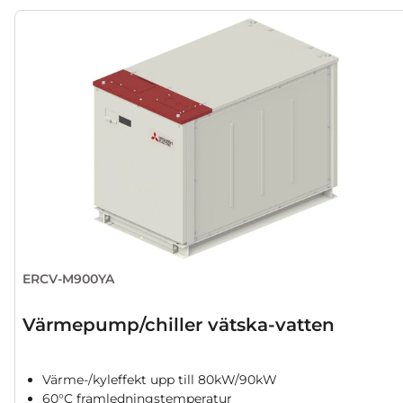
ERCV-M900YA
Värmepump/chiller vätska-vatten
Värme-/kyleffekt upp till 80kW/90kW
60°C framledningstemperatur