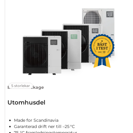
5 storlekar
Ecodan Package
Utomhusdel
Made for Scandinavia
Garanterad drift ner till –25 °C
75 °C framledningstemperatur