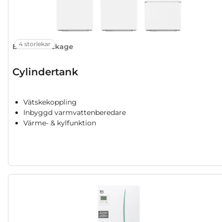
4 storlekar
Ecodan Package
Cylindertank
Vätskekoppling
Inbyggd varmvattenberedare
Värme- & kylfunktion