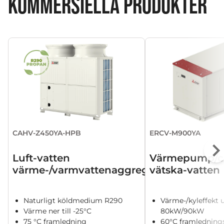
KOMMERSIELLA PRODUKTER
CAHV-Z450YA-HPB
ERCV-M900YA
Luft-vatten
Värmepump/ch
värme-/varmvattenaggregat
vätska-vatten
Naturligt köldmedium R290
Värme-/kyleffekt u
Värme ner till -25°C
80kW/90kW
75 °C framledning
60°C framledning