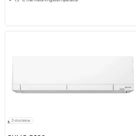
3 storlekar
MSZ-RZ