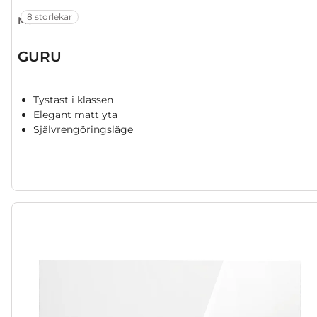
8 storlekar
MSZ-AY
GURU
Tystast i klassen
Elegant matt yta
Självrengöringsläge