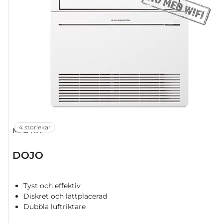
4 storlekar
MFZ-KW
DOJO
Tyst och effektiv
Diskret och lättplacerad
Dubbla luftriktare