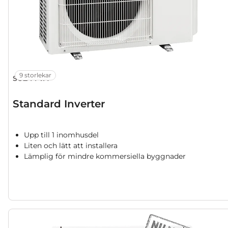
9 storlekar
SUZ-M VA
Standard Inverter
Upp till 1 inomhusdel
Liten och lätt att installera
Lämplig för mindre kommersiella byggnader