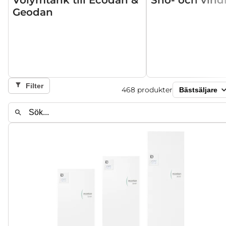
Volymtank till Ecodan &
Snö- och vin
Geodan
Filter
468
produkter