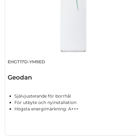
EHGT17D-YM9ED
Geodan
Självjusterande för borrhål
För utbyte och nyinstallation
Högsta energimärkning: A+++