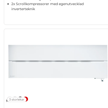
2x Scrollkompressorer med egenutvecklad
inverterteknik
3 storlekar
MSZ-LN