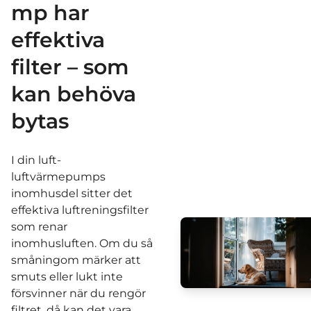
mp har
effektiva
filter – som
kan behöva
bytas
I din luft-
luftvärmepumps
inomhusdel sitter det
effektiva luftreningsfilter
som renar
inomhusluften. Om du så
småningom märker att
smuts eller lukt inte
försvinner när du rengör
filtret, då kan det vara