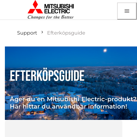
Support
Efterköpsguide
EFTERKÖPSGUIDE
Äger du en Mitsubishi Electric-produkt?
Här hittar du användbar information!