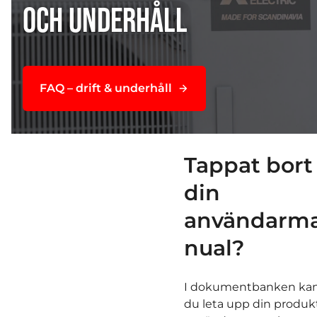
OCH UNDERHÅLL
FAQ – drift & underhåll
Tappat bort
din
användarm
nual?
I dokumentbanken ka
du leta upp din produk