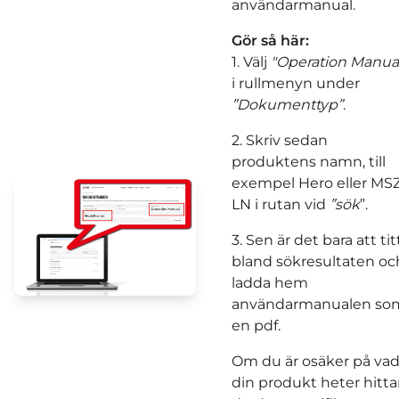
användarmanual.
Gör så här:
1. Välj
"Operation Manua
i rullmenyn under
”Dokumenttyp”
.
2. Skriv sedan
produktens namn, till
exempel Hero eller MS
LN i rutan vid
”sök
”.
3. Sen är det bara att tit
bland sökresultaten oc
ladda hem
användarmanualen so
en pdf.
Om du är osäker på va
din produkt heter hitta