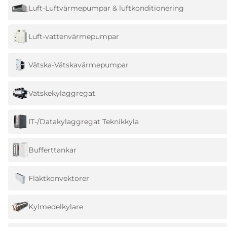
Luft-Luftvärmepumpar & luftkonditionering
Luft-vattenvärmepumpar
Vätska-Vätskavärmepumpar
Vätskekylaggregat
IT-/Datakylaggregat Teknikkyla
Bufferttankar
Fläktkonvektorer
Kylmedelkylare