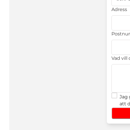
Adress
Postn
Vad vill
Jag 
att 