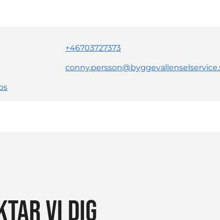
+46703727373
conny.persson@byggevallenselservice.
ps
TAR VI DIG