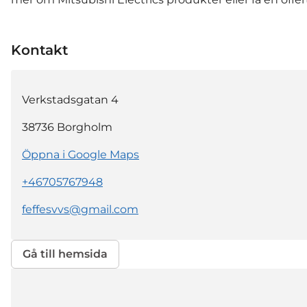
Kontakt
Verkstadsgatan 4
38736
Borgholm
Öppna i Google Maps
+46705767948
feffesvvs@gmail.com
Gå till hemsida