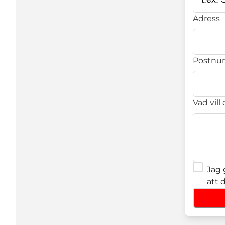
Adress
Postn
Vad vill
Jag 
att 