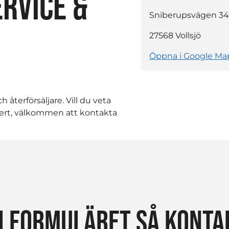
RVICE &
Sniberupsvägen 34
27568
Vollsjö
Öppna i Google Ma
h återförsäljare. Vill du veta
ffert, välkommen att kontakta
I FORMULÄRET SÅ KONTAK