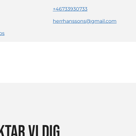
+46733930733
herrhanssons@gmail.com
ps
TAR VI DIG