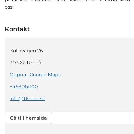
oss!
Kontakt
Kullavägen 76
903 62
Umeå
Öppna i Google Maps
+469061100
info@tlsnorr.se
Gå till hemsida