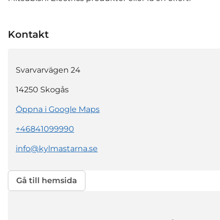
Kontakt
Svarvarvägen 24
14250
Skogås
Öppna i Google Maps
+46841099990
info@kylmastarna.se
Gå till hemsida