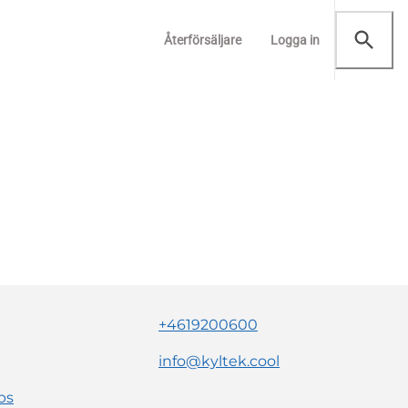
Återförsäljare
Logga in
+4619200600
info@kyltek.cool
ps