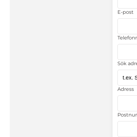
E-post
Telefonn
Sök adr
Adress
Postn