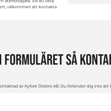
h återförsäljare. Vill du veta
ffert, välkommen att kontakta
I FORMULÄRET SÅ KONTAK
ntaktad av Kyltek Örebro AB. Du förbinder dig inte att k