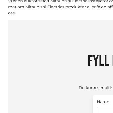
Vi är en auktoriserad Mitsubishi Electric installatör oc
mer om Mitsubishi Electrics produkter eller få en o
oss!
FYLL 
Du kommer bli ko
Namn