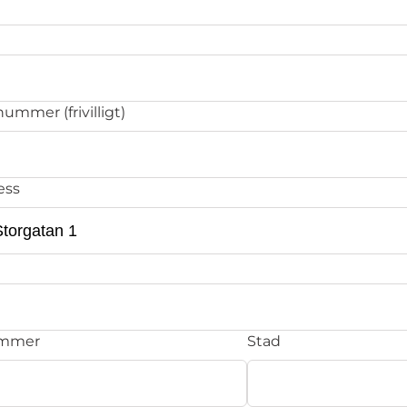
ummer (frivilligt)
ess
ummer
Stad