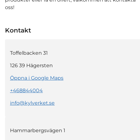
oss!
Kontakt
Toffelbacken 31
126 39
Hägersten
Öppna i Google Maps
+468844004
info@kylverket.se
Hammarbergsvägen 1