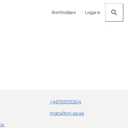
Återförsäljare
Logga in
+46705115304
mats@m-sp.se
ps