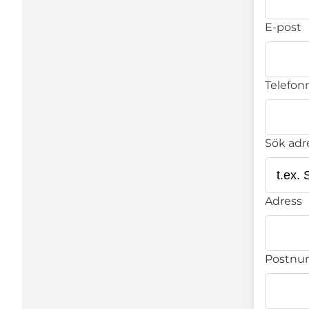
E-post
Telefonn
Sök adr
Adress
Postn