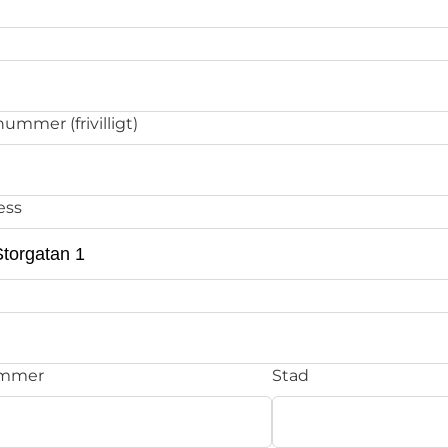
ummer (frivilligt)
ess
ummer
Stad