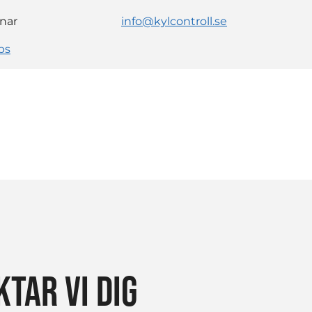
nar
info@kylcontroll.se
ps
TAR VI DIG