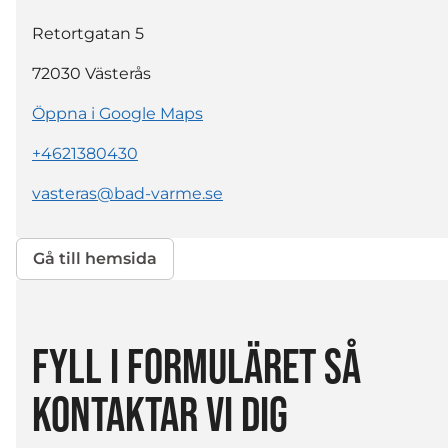
Retortgatan 5
72030
Västerås
Öppna i Google Maps
+4621380430
vasteras@bad-varme.se
Gå till hemsida
FYLL I FORMULÄRET SÅ
KONTAKTAR VI DIG