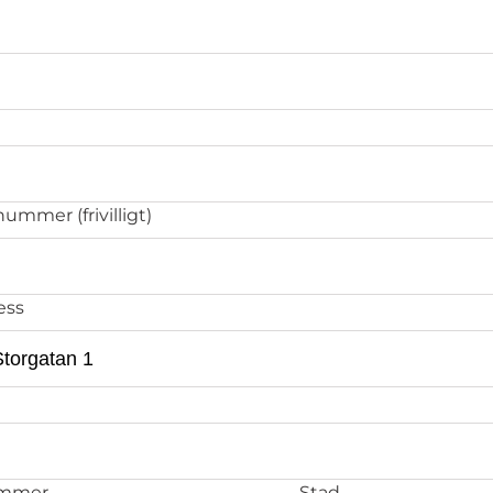
ummer (frivilligt)
ess
ummer
Stad