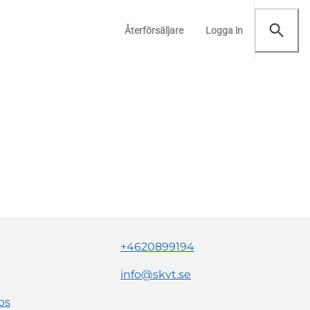
Återförsäljare
Logga in
+4620899194
info@skvt.se
ps