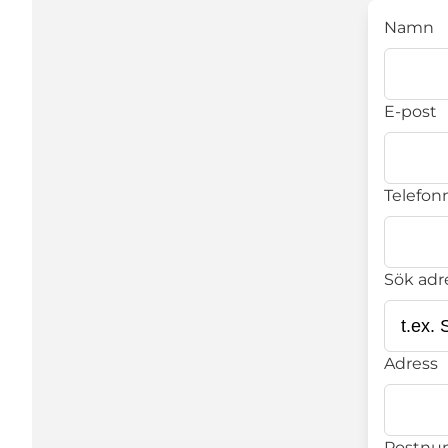
Namn
E-post
Telefonn
Sök adr
Adress
Postn