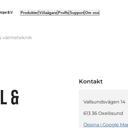
Produkter
Villaägare
Proffs
Support
Om oss
rope B.V.
 & värmeteknik
Kontakt
L &
Vallsundsvägen 14
613 36
Oxelösund
Öppna i Google Ma