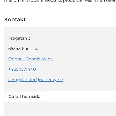
mer om Mitsubishi Electrics produkter eller få en offer
Kontakt
Frögatan 3
65343
Karlstad
Öppna i Google Maps
+4654571440
lars.gyllander@vanerkyl.se
Gå till hemsida