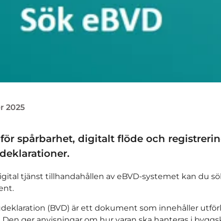
r 2025
ör spårbarhet, digitalt flöde och registreri
eklarationer.
ital tjänst tillhandahållen av eBVD-systemet kan du sök
nt.
eklaration (BVD) är ett dokument som innehåller utför
 Den ger anvisningar om hur varan ska hanteras i bygg