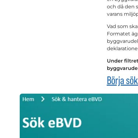
och då den s
varans miljöp
Vad som ska
Formatet ägs
byggvarudekl
deklaratione
Under filtre
byggvarudekl
Börja sö