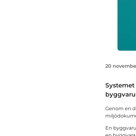
20 novembe
Systemet f
byggvarud
Genom en dig
miljödokume
En byggvarud
en byggvara.