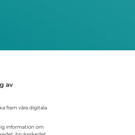
ng av
a fram våra digitala
lig information om
skedet, bruksskedet