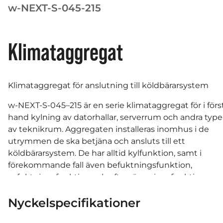
w-NEXT-S-045-215
Klimataggregat
Klimataggregat för anslutning till köldbärarsystem
w-NEXT-S-045–215 är en serie klimataggregat för i förs
hand kylning av datorhallar, serverrum och andra type
av teknikrum. Aggregaten installeras inomhus i de
utrymmen de ska betjäna och ansluts till ett
köldbärarsystem. De har alltid kylfunktion, samt i
förekommande fall även befuktningsfunktion,
avfuktningsfunktion och eftervärmningsfunktion.
Kylfunktionen består av en värmeväxlare (kylbatteri)
Nyckelspecifikationer
monterad i aggregatets luftström och en styrventil i
köldbärarsystemet.