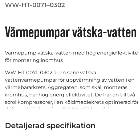
WW-HT-0071–0302
Värmepumpar vätska-vatten
Värmepump vätska-vatten med hög energieffektivite
för montering inomhus
WW-HT-0071–0302 är en serie vätska-
vattenvärmepumpar för uppvärmning av vatten i en
värmebärarkrets. Aggregaten, som skall monteras
inomhus, har hög energieffektivitet. De har en till två
scrollkompressorer, i en köldmediekrets optimerad fö
drift med köldmedium R410A. Köldmediekretsen
består av en till två scrollkompressorer med fast varvta
Detaljerad specifikation
en plattvärmeväxlare mot värmebärarsidan
(kondensorn), en elektronisk expansionsventil och en