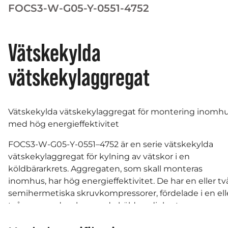
FOCS3-W-G05-Y-0551-4752
Vätskekylda
vätskekylaggregat
Vätskekylda vätskekylaggregat för montering inomh
med hög energieffektivitet
FOCS3-W-G05-Y-0551–4752 är en serie vätskekylda
vätskekylaggregat för kylning av vätskor i en
köldbärarkrets. Aggregaten, som skall monteras
inomhus, har hög energieffektivitet. De har en eller tv
semihermetiska skruvkompressorer, fördelade i en ell
två av varandra oberoende köldmediekretsar,
optimerade för drift med köldmedium R513A, med låg