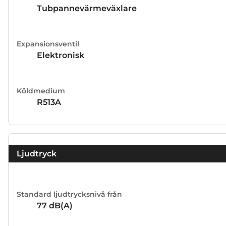
Tubpannevärmeväxlare
Expansionsventil
Elektronisk
Köldmedium
R513A
Ljudtryck
Standard ljudtrycksnivå från
77
dB(A)