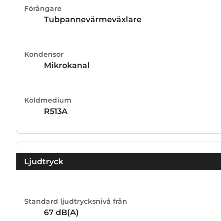
Förångare
Tubpannevärmeväxlare
Kondensor
Mikrokanal
Köldmedium
R513A
Ljudtryck
Standard ljudtrycksnivå från
67
dB(A)