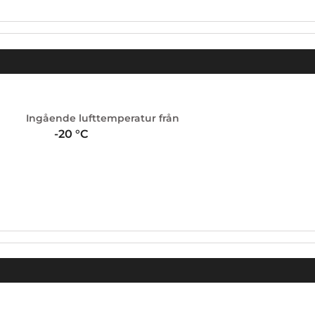
Ingående lufttemperatur från
-20
°C