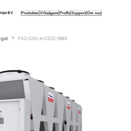
Produkter
Villaägare
Proffs
Support
Om oss
rope B.V.
egat
FX2-G05-K-0322-1883