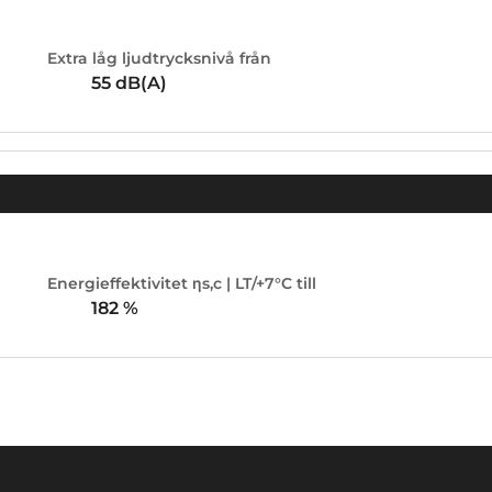
Extra låg ljudtrycksnivå från
55
dB(A)
Energieffektivitet ηs,c | LT/+7°C till
182
%