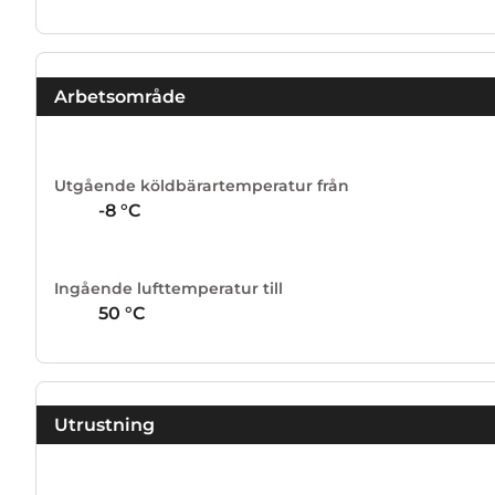
Arbetsområde
Utgående köldbärartemperatur från
-8
°C
Ingående lufttemperatur till
50
°C
Utrustning