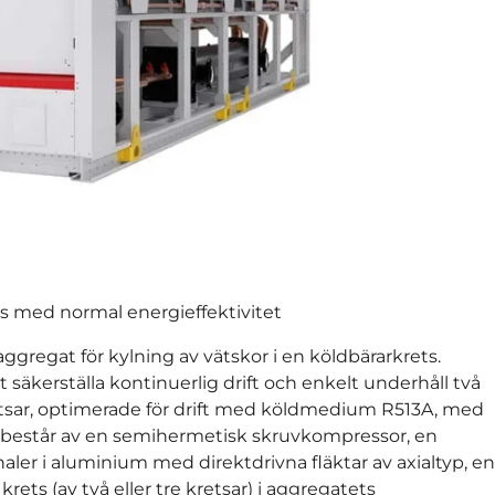
s med normal energieffektivitet
ggregat för kylning av vätskor i en köldbärarkrets.
säkerställa kontinuerlig drift och enkelt underhåll två
etsar, optimerade för drift med köldmedium R513A, med
 består av en semihermetisk skruvkompressor, en
ler i aluminium med direktdrivna fläktar av axialtyp, en
ets (av två eller tre kretsar) i aggregatets