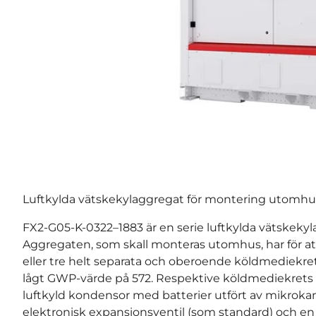
Luftkylda vätskekylaggregat för montering utomhu
FX2-G05-K-0322–1883 är en serie luftkylda vätskekyla
Aggregaten, som skall monteras utomhus, har för att 
eller tre helt separata och oberoende köldmediekr
lågt GWP-värde på 572. Respektive köldmediekrets
luftkyld kondensor med batterier utfört av mikrokana
elektronisk expansionsventil (som standard) och en kr