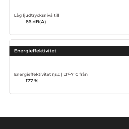
Låg ljudtrycksnivå till
66
dB(A)
Energieffektivitet
Energieffektivitet ηs,c | LT/+7°C från
177
%