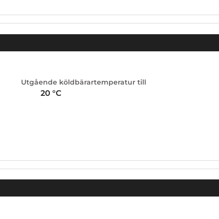
Utgående köldbärartemperatur till
20
°C