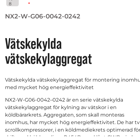
8
NX2-W-G06-0042-0242
Vätskekylda
vätskekylaggregat
Vätskekylda vätskekylaggregat för montering inomh
med mycket hög energieffektivitet
NX2-W-G06-0042–0242 är en serie vätskekylda
vätskekylaggregat för kylning av vätskor i en
köldbärarkrets. Aggregaten, som skall monteras
inomhus, har mycket hög energieffektivitet. De har tv
scrollkompressorer, i en köldmediekrets optimerad fö
drift med köldmedium R454B, med lågt GWP-värde 