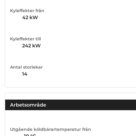
Kyleffekter från
42
kW
Kyleffekter till
242
kW
Antal storlekar
14
Arbetsområde
Utgående köldbärartemperatur från