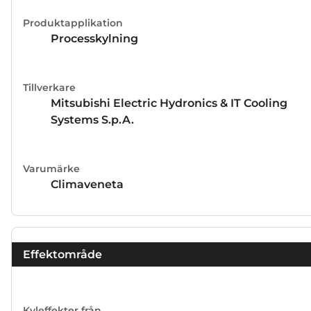
med radiella och axiella magnetlager som ger en fritt
Produktapplikation
svävande rotor, vilket utöver extremt låg startström
Processkylning
även eliminerar behovet av olja. Turbocor är de tystast
kompressorerna på marknaden och näst intill
vibrationsfria.
Tillverkare
Mitsubishi Electric Hydronics & IT Cooling
Systems S.p.A.
Varumärke
Climaveneta
Effektområde
Kyleffekter från