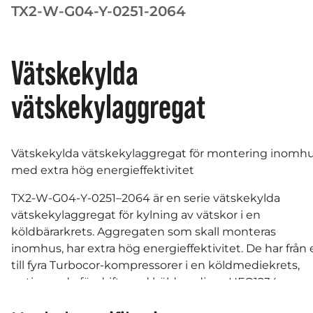
TX2-W-G04-Y-0251-2064
Vätskekylda
vätskekylaggregat
Vätskekylda vätskekylaggregat för montering inomh
med extra hög energieffektivitet
TX2-W-G04-Y-0251–2064
är en serie vätskekylda
vätskekylaggregat för kylning av vätskor i en
köldbärarkrets. Aggregaten som skall monteras
inomhus, har extra hög energieffektivitet. De har från
till fyra Turbocor-kompressorer i en köldmediekrets,
optimerade för drift med köldmedium HFO1234ze, m
lågt GWP-värde på < 1.