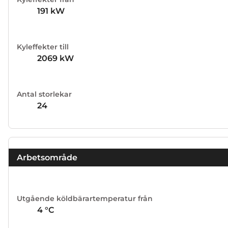
191
kW
Kyleffekter till
2069
kW
Antal storlekar
24
Arbetsområde
Utgående köldbärartemperatur från
4
°C