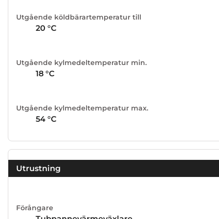
Utgående köldbärartemperatur till
20
°C
Utgående kylmedeltemperatur min.
18
°C
Utgående kylmedeltemperatur max.
54
°C
Utrustning
Förångare
Tubpannevärmeväxlare