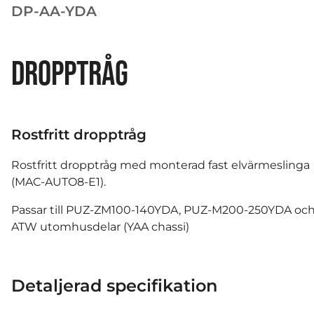
DP-AA-YDA
DROPPTRÅG
Rostfritt dropptråg
Rostfritt dropptråg med monterad fast elvärmeslinga
(MAC-AUTO8-E1).
Passar till PUZ-ZM100-140YDA, PUZ-M200-250YDA oc
ATW utomhusdelar (YAA chassi)
OBS!
Värmekabel för dräneringsrör köpes separat!
Detaljerad specifikation