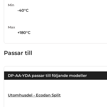
Min
-40°C
Max
+180°C
Passar till
DP-AA-YDA passar till följande modeller
Utomhusdel - Ecodan Split