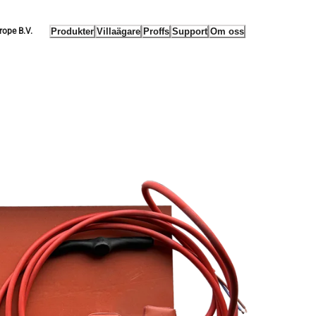
Produkter
Villaägare
Proffs
Support
Om oss
rope B.V.