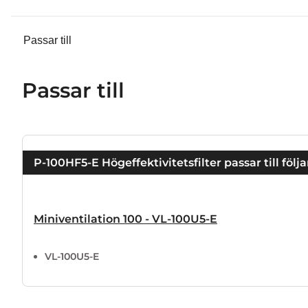
Passar till
Passar till
P-100HF5-E Högeffektivitetsfilter passar till föl
Miniventilation 100 - VL-100U5-E
VL-100U5-E