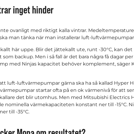
trar inget hinder
 inte ovanligt med riktigt kalla vintrar. Medeltemperature
r ska man tänka när man installerar luft-luftvärmepumpar 
ju kallt här uppe. Blir det jättekallt ute, runt -30°C, kan d
om backup. Men i så fall är det bara några få dagar per
mp med Ninjas kapacitet behöver komplement, säger 
 att luft-luftvärmepumpar gärna ska ha så kallad Hyper 
a värmepumpar startar ofta på en ok värmenivå för att se
 kallare det blir utomhus. Men med Mitsubishi Electrics 
de nominella värmekapaciteten konstant ner till -15°C. N
er till -35°C.
ycker Mona om resultatet?