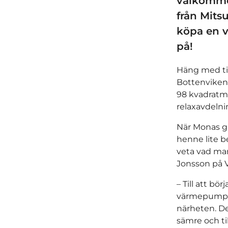
välkommen
från Mits
köpa en v
på!
Häng med til
Bottenviken o
98 kvadratme
relaxavdeln
När Monas ga
henne lite b
veta vad man
Jonsson på 
– Till att bö
värmepump. K
närheten. D
sämre och ti