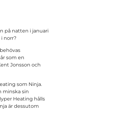
n på natten i januari
i norr?
et behövas
 år som en
Kent Jonsson och
Heating som Ninja.
n minska sin
Hyper Heating hålls
inja är dessutom