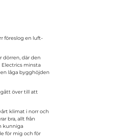
 föreslog en luft-
 dörren, där den
i Electrics minsta
 den låga bygghöjden
tt över till att
vårt klimat i norr och
r bra, allt från
ch kunniga
e för mig och för