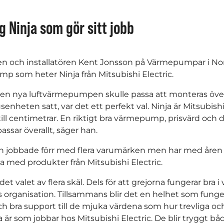
g Ninja som gör sitt jobb
ren och installatören Kent Jonsson på Värmepumpar i Norr
p som heter Ninja från Mitsubishi Electric.
en nya luftvärmepumpen skulle passa att monteras över
enheten satt, var det ett perfekt val. Ninja är Mitsubish
till centimetrar. En riktigt bra värmepump, prisvärd och
assar överallt, säger han.
 jobbade förr med flera varumärken men har med åren gå
a med produkter från Mitsubishi Electric.
det valet av flera skäl. Dels för att grejorna fungerar bra i 
s organisation. Tillsammans blir det en helhet som fungera
ch bra support till de mjuka värdena som hur trevliga o
är som jobbar hos Mitsubishi Electric. De blir tryggt båd