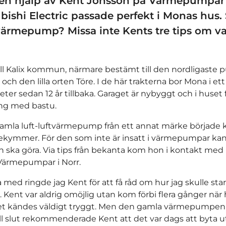
 hjälp av Kent Jonsson på Värmepumpar i
ubishi Electric passade perfekt i Monas hus
ärmepump? Missa inte Kents tre tips om v
l Kalix kommun, närmare bestämt till den nordligaste 
ch den lilla orten Töre. I de här trakterna bor Mona i ett 
ter sedan 12 år tillbaka. Garaget är nybyggt och i huset 
ing med bastu.
mla luft-luftvärmepump från ett annat märke började k
ekymmer. För den som inte är insatt i värmepumpar kan 
 ska göra. Via tips från bekanta kom hon i kontakt med 
Värmepumpar i Norr.
rja med ringde jag Kent för att få råd om hur jag skulle s
ent var aldrig omöjlig utan kom förbi flera gånger när 
et kändes väldigt tryggt. Men den gamla värmepumpen 
ll slut rekommenderade Kent att det var dags att byta u