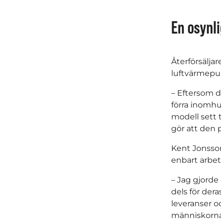
En osynli
Återförsälja
luftvärmepum
– Eftersom d
förra inomhus
modell sett 
gör att den p
Kent Jonsson
enbart arbet
– Jag gjorde 
dels för dera
leveranser o
människorna 