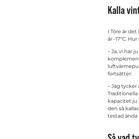
Kalla vin
I Töre är det
är -17°C. Hu
– Ja, vi har 
komplement s
luftvärmepu
fortsätter:
– Jag tycker
Traditionell
kapacitet ju
den så kalla
testad ända n
Så vad t