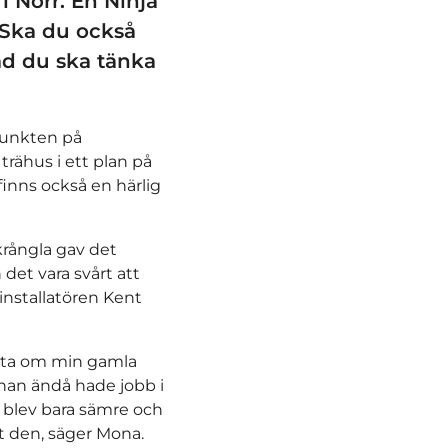
 Norr. En Ninja
. Ska du också
ad du ska tänka
punkten på
trähus i ett plan på
finns också en härlig
rångla gav det
det vara svårt att
installatören Kent
tarta om min gamla
han ändå hade jobb i
blev bara sämre och
t den, säger Mona.