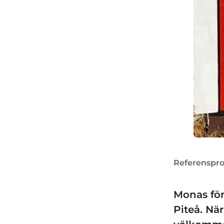
Referensproj
Monas för
Piteå. Nä