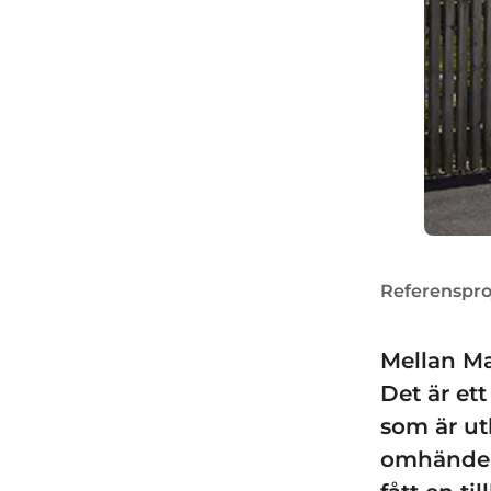
Referensproj
Mellan Ma
Det är ett
som är utb
omhändert