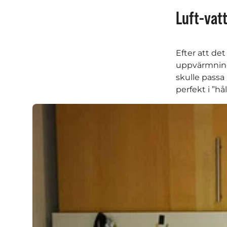
Luft-vat
Efter att det
uppvärmning
skulle passa
perfekt i ”hå