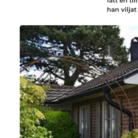
fått en t
han viljat