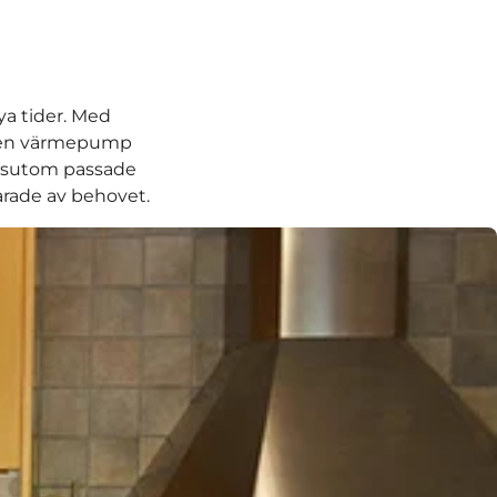
ya tider. Med
tten värmepump
dessutom passade
larade av behovet.