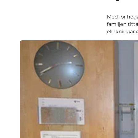
Med för hög
familjen titt
elräkningar 