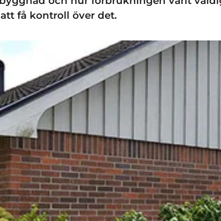
illbyggnad och hur förbrukningen varit väld
 att få kontroll över det.