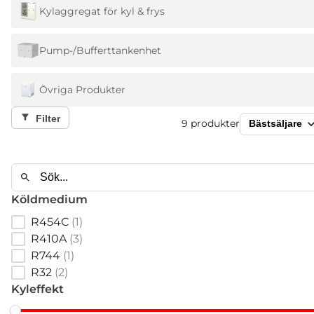
Kylaggregat för kyl & frys
Pump-/Bufferttankenhet
Övriga Produkter
Filter
9
produkter
Köldmedium
R454C
(
1
)
R410A
(
3
)
R744
(
1
)
R32
(
2
)
Kyleffekt