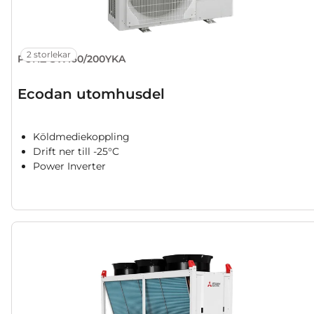
2 storlekar
PUHZ-SW160/200YKA
Ecodan utomhusdel
Köldmediekoppling
Drift ner till -25°C
Power Inverter