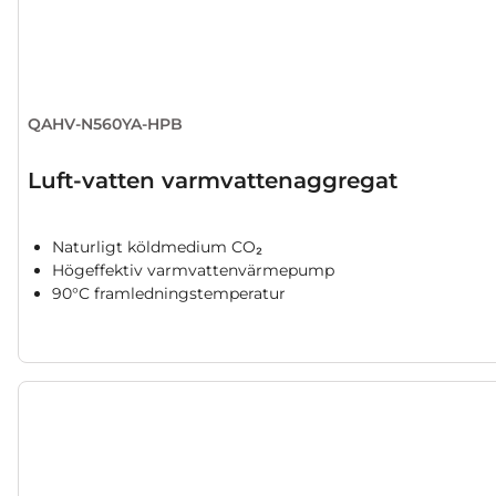
QAHV-N560YA-HPB
Luft-vatten varmvattenaggregat
Naturligt köldmedium CO₂
Högeffektiv varmvattenvärmepump
90°C framledningstemperatur