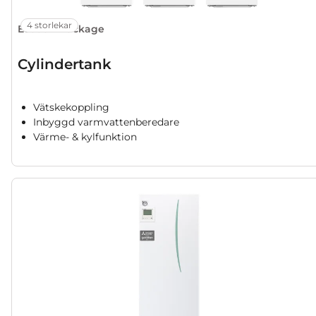
4 storlekar
Ecodan Package
Cylindertank
Vätskekoppling
Inbyggd varmvattenberedare
Värme- & kylfunktion