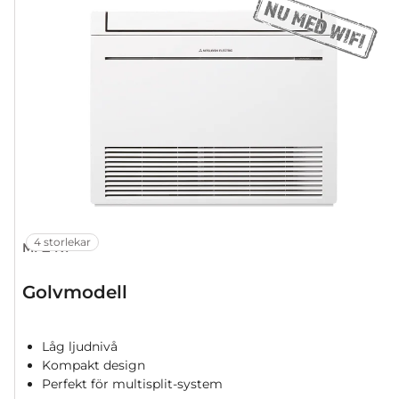
4 storlekar
MFZ-KT
Golvmodell
Låg ljudnivå
Kompakt design
Perfekt för multisplit-system