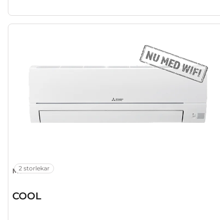
2 storlekar
MSZ-HR
COOL