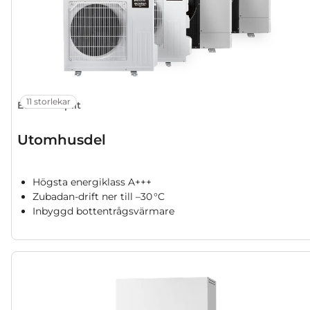
11 storlekar
Ecodan Split
Utomhusdel
Högsta energiklass A+++
Zubadan-drift ner till –30 °C
Inbyggd bottentrågsvärmare