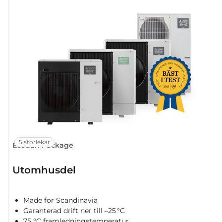
5 storlekar
Ecodan Package
Utomhusdel
Made for Scandinavia
Garanterad drift ner till –25 °C
75 °C framledningstemperatur