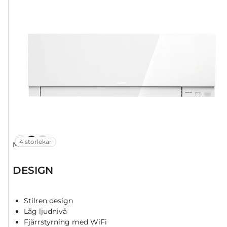
4 storlekar
MSZ-EF
DESIGN
Stilren design
Låg ljudnivå
Fjärrstyrning med WiFi