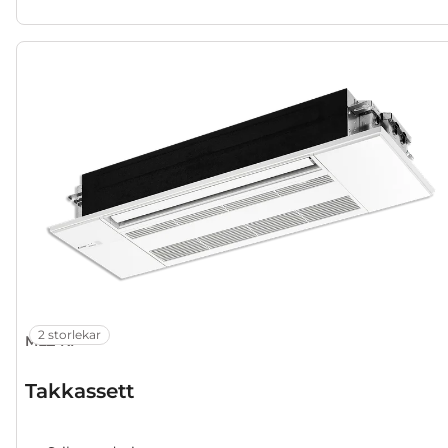
2 storlekar
MLZ-KP
Takkassett