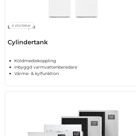
4 storlekar
Ecodan Split
Cylindertank
Köldmediekoppling
Inbyggd varmvattenberedare
Värme- & kylfunktion