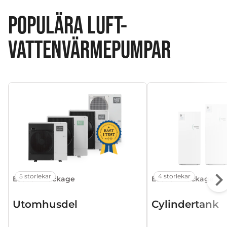
POPULÄRA LUFT-
VATTENVÄRMEPUMPAR
5 storlekar
4 storlekar
Ecodan Package
Ecodan Package
Utomhusdel
Cylindertank