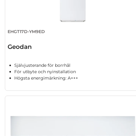
EHGT17D-YM9ED
Geodan
Självjusterande för borrhål
För utbyte och nyinstallation
Högsta energimärkning: A+++