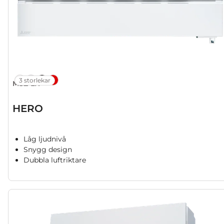
3 storlekar
MSZ-LN
HERO
Låg ljudnivå
Snygg design
Dubbla luftriktare