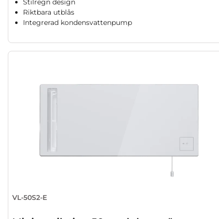
Stilregn design
Riktbara utblås
Integrerad kondensvattenpump
VL-50S2-E