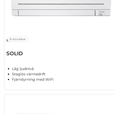
8 storlekar
MSZ-AP
SOLID
Låg ljudnivå
Steglös värmedrift
Fjärrstyrning med WiFi