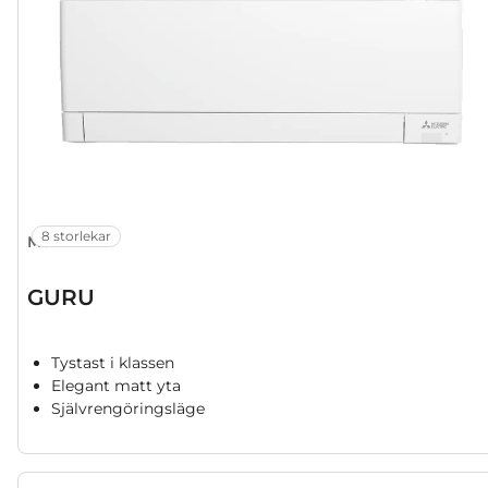
8 storlekar
MSZ-AY
GURU
Tystast i klassen
Elegant matt yta
Självrengöringsläge