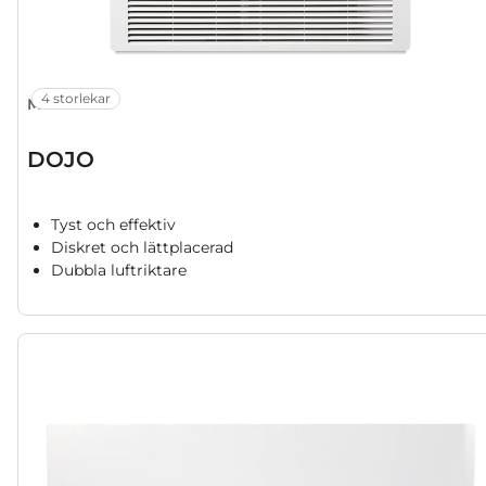
4 storlekar
MFZ-KW
DOJO
Tyst och effektiv
Diskret och lättplacerad
Dubbla luftriktare