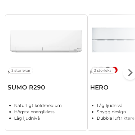
3 storlekar
3 storlekar
MSZ-RZ
MSZ-LN
SUMO R290
HERO
Naturligt köldmedium
Låg ljudnivå
Högsta energiklass
Snygg design
Låg ljudnivå
Dubbla luftriktare